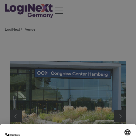
LogiNext
Venue