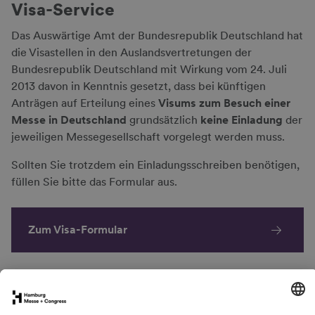
Visa-Service
Das Auswärtige Amt der Bundesrepublik Deutschland hat
die Visastellen in den Auslandsvertretungen der
Bundesrepublik Deutschland mit Wirkung vom 24. Juli
2013 davon in Kenntnis gesetzt, dass bei künftigen
Anträgen auf Erteilung eines
Visums zum Besuch einer
Messe in Deutschland
grundsätzlich
keine Einladung
der
jeweiligen Messegesellschaft vorgelegt werden muss.
Sollten Sie trotzdem ein Einladungsschreiben benötigen,
füllen Sie bitte das Formular aus.
Zum Visa-Formular
Image Credits