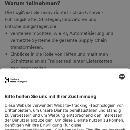
Warum teilnehmen?
Die LogiNext Germany richtet sich an C-Level-
Führungskräfte, Strategen, Innovatoren und
Entscheidungsträger, die
verstehen möchten, wie KI, Automatisierung und
vernetzte Systeme die gesamte Supply Chain
transformieren.
Einblicke in die Rolle von Häfen und maritimen
Schnittstellen als Treiber resilienter Lieferketten
gewinnen wollen.
von führenden DACH- und internationalen
Expertinnen und Experten lernen möchten.
Hamburgs einzigartiges Innovationsökosystem erleben
wollen – vom Hafen über Industrie bis zu Start-ups.
konkrete, umsetzbare Impulse für effiziente, resiliente
und interoperable Logistik erhalten möchten.
mit hochrangigen Peers aus Logistik, Supply Chain und
maritimer Wirtschaft netzwerken möchten.